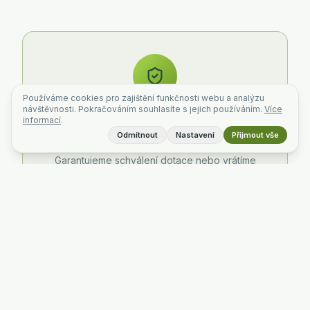
Používáme cookies pro zajištění funkčnosti webu a analýzu
návštěvnosti. Pokračováním souhlasíte s jejich používáním.
Více
100% garance
informací
.
Odmítnout
Nastavení
Přijmout vše
100 % schválených žádostí*
Garantujeme schválení dotace nebo vrátíme
peníze.