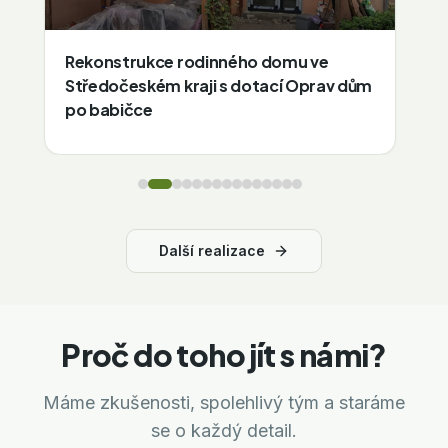
Rodinný dům v Praze dostal nový život
díky celkové rekonstrukci
Další realizace
Proč do toho jít s námi?
Máme zkušenosti, spolehlivý tým a staráme
se o každý detail.